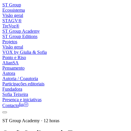
ST Group
Ecossistema
Visão geral
STAGV®
TreVoz®
ST Group Academy
ST Group Editions
Projetos
Visão geral
VOX by Giulia & Sofia
Ponto e Riso
AlianSA
Pensamento
Autora
Autoria / Coautoria
Participações editoriais
Fundadora
Sofia Teixeira
Presença e iniciativas
Contacto
ST Group Academy · 12 horas