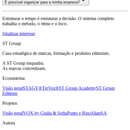
É possível organizar para a minha empresa?
Estruturar o tempo é estruturar a decisão. O sistema completo
trabalha o método, o ritmo e o foco.
Sinalizar interesse
ST Group
Casa estratégica de marcas, formação e produtos editoriais.
A ST Group enquadra.
As marcas concretizam.
Ecossistema
Visão geral
STAGV®
TreVoz®
ST Group Academy
ST Group
Editions
Projetos
Visão geral
VOX by Giulia & Sofia
Ponto e Riso
AlianSA
Autora