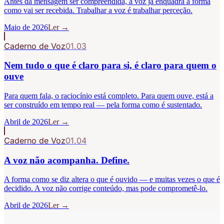
Antes da mensagem ser compreendida, a voz já enquadra a forma
como vai ser recebida. Trabalhar a voz é trabalhar perceção.
Maio de 2026
Ler →
Caderno de Voz
01.03
Nem tudo o que é claro para si, é claro para quem o
ouve
Para quem fala, o raciocínio está completo. Para quem ouve, está a
ser construído em tempo real — pela forma como é sustentado.
Abril de 2026
Ler →
Caderno de Voz
01.04
A voz não acompanha. Define.
A forma como se diz altera o que é ouvido — e muitas vezes o que é
decidido. A voz não corrige conteúdo, mas pode comprometê-lo.
Abril de 2026
Ler →