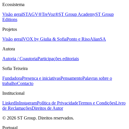
Ecossistema
Visão geral
STAGV®
TreVoz®
ST Group Academy
ST Group
Editions
Projetos
Visão geral
VOX by Giulia & Sofia
Ponto e Riso
AlianSA
Autora
Autoria / Coautoria
Participações editoriais
Sofia Teixeira
Fundadora
Presença e iniciativas
Pensamento
Palavras sobre o
trabalho
Contacto
Institucional
LinkedIn
Instagram
Política de Privacidade
Termos e Condições
Livro
de Reclamações
Direitos de Autor
©
2026
ST Group. Direitos reservados.
Portugal