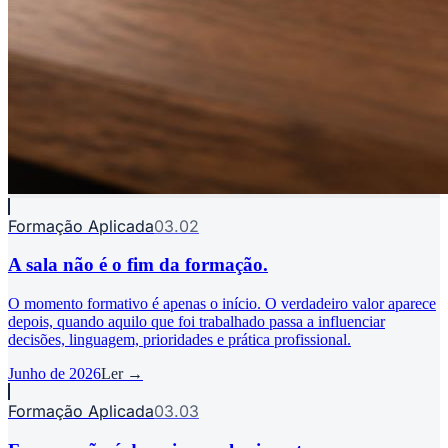
Formação Aplicada
03.02
A sala não é o fim da formação.
O momento formativo é apenas o início. O verdadeiro valor aparece
depois, quando aquilo que foi trabalhado passa a influenciar
decisões, linguagem, prioridades e prática profissional.
Junho de 2026
Ler →
Formação Aplicada
03.03