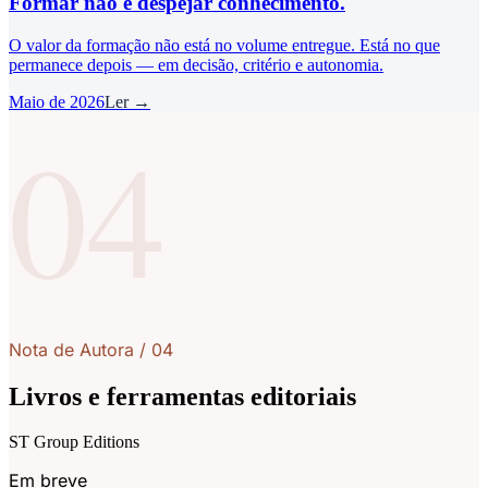
Formar não é despejar conhecimento.
O valor da formação não está no volume entregue. Está no que
permanece depois — em decisão, critério e autonomia.
Maio de 2026
Ler →
04
Nota de Autora
/
04
Livros e ferramentas editoriais
ST Group Editions
Em breve