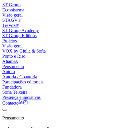
ST Group
Ecossistema
Visão geral
STAGV®
TreVoz®
ST Group Academy
ST Group Editions
Projetos
Visão geral
VOX by Giulia & Sofia
Ponto e Riso
AlianSA
Pensamento
Autora
Autoria / Coautoria
Participações editoriais
Fundadora
Sofia Teixeira
Presença e iniciativas
Contacto
Pensamento