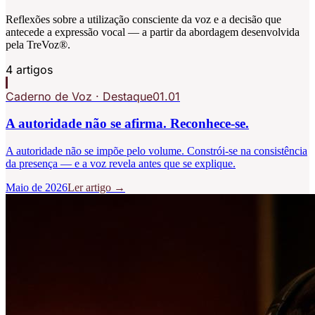
Reflexões sobre a utilização consciente da voz e a decisão que
antecede a expressão vocal — a partir da abordagem desenvolvida
pela TreVoz®.
4 artigos
Caderno de Voz
· Destaque
01.01
A autoridade não se afirma. Reconhece-se.
A autoridade não se impõe pelo volume. Constrói-se na consistência
da presença — e a voz revela antes que se explique.
Maio de 2026
Ler artigo →