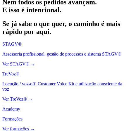
Nem todos os pedidos avançam.
E isso é intencional.
Se já sabe o que quer, o caminho é mais
rápido por aqui.
STAGV®
Assessoria profissional, gestão de processos e sistema STAGV®
Ver STAGV®
→
TreVoz®
Locução / voz-off, Customer Voice Kit e utilização consciente da
voz
Ver TreVoz®
→
Academy
Formações
Ver formações
→