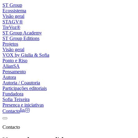
ST Group
Ecossistema
Visão geral
STAGV®
TreVoz®
ST Group Academy
ST Group Editions
Projetos
Visão geral
VOX by Giulia & Sofia
Ponto e Riso
AlianSA
Pensamento
Autora
Autoria / Coautoria
Participações editoriais
Fundadora
Sofia Teixeira
Presença e iniciativas
Contacto
Contacto