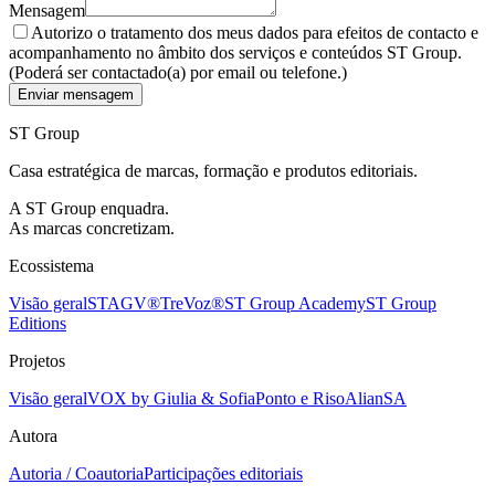
Mensagem
Autorizo o tratamento dos meus dados para efeitos de contacto e
acompanhamento no âmbito dos serviços e conteúdos ST Group.
(Poderá ser contactado(a) por email ou telefone.)
Enviar mensagem
ST Group
Casa estratégica de marcas, formação e produtos editoriais.
A ST Group enquadra.
As marcas concretizam.
Ecossistema
Visão geral
STAGV®
TreVoz®
ST Group Academy
ST Group
Editions
Projetos
Visão geral
VOX by Giulia & Sofia
Ponto e Riso
AlianSA
Autora
Autoria / Coautoria
Participações editoriais