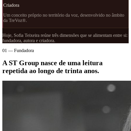
Criadora
Um conceito próprio no território da voz, desenvolvido no âmbito
da TreVoz®.
Hoje, Sofia Teixeira reúne três dimensões que se alimentam entre si:
fundadora, autora e criadora.
01 — Fundadora
A ST Group nasce de uma leitura
repetida ao longo de trinta anos.