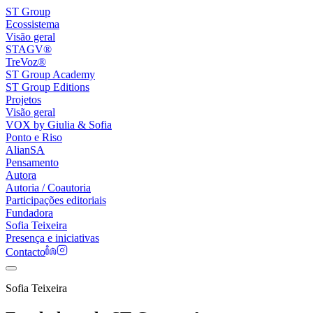
ST Group
Ecossistema
Visão geral
STAGV®
TreVoz®
ST Group Academy
ST Group Editions
Projetos
Visão geral
VOX by Giulia & Sofia
Ponto e Riso
AlianSA
Pensamento
Autora
Autoria / Coautoria
Participações editoriais
Fundadora
Sofia Teixeira
Presença e iniciativas
Contacto
Sofia Teixeira