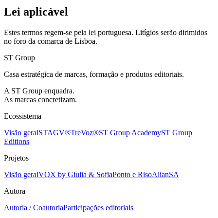
Lei aplicável
Estes termos regem-se pela lei portuguesa. Litígios serão dirimidos
no foro da comarca de Lisboa.
ST Group
Casa estratégica de marcas, formação e produtos editoriais.
A ST Group enquadra.
As marcas concretizam.
Ecossistema
Visão geral
STAGV®
TreVoz®
ST Group Academy
ST Group
Editions
Projetos
Visão geral
VOX by Giulia & Sofia
Ponto e Riso
AlianSA
Autora
Autoria / Coautoria
Participações editoriais