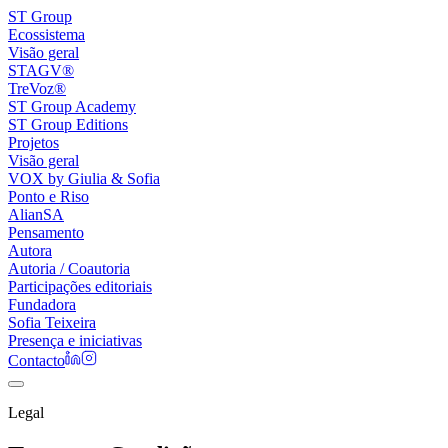
ST Group
Ecossistema
Visão geral
STAGV®
TreVoz®
ST Group Academy
ST Group Editions
Projetos
Visão geral
VOX by Giulia & Sofia
Ponto e Riso
AlianSA
Pensamento
Autora
Autoria / Coautoria
Participações editoriais
Fundadora
Sofia Teixeira
Presença e iniciativas
Contacto
Legal