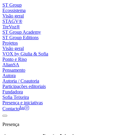
ST Group
Ecossistema
Visão geral
STAGV®
TreVoz®
ST Group Academy
ST Group Editions
Projetos
Visão geral
VOX by Giulia & Sofia
Ponto e Riso
AlianSA
Pensamento
Autora
Autoria / Coautoria
Participações editoriais
Fundadora
Sofia Teixeira
Presença e iniciativas
Contacto
Presença