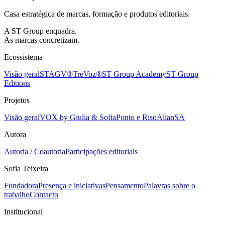
Casa estratégica de marcas, formação e produtos editoriais.
A ST Group enquadra.
As marcas concretizam.
Ecossistema
Visão geral
STAGV®
TreVoz®
ST Group Academy
ST Group
Editions
Projetos
Visão geral
VOX by Giulia & Sofia
Ponto e Riso
AlianSA
Autora
Autoria / Coautoria
Participações editoriais
Sofia Teixeira
Fundadora
Presença e iniciativas
Pensamento
Palavras sobre o
trabalho
Contacto
Institucional