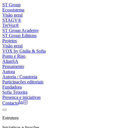
ST Group
Ecossistema
Visão geral
STAGV®
TreVoz®
ST Group Academy
ST Group Editions
Projetos
Visão geral
VOX by Giulia & Sofia
Ponto e Riso
AlianSA
Pensamento
Autora
Autoria / Coautoria
Participações editoriais
Fundadora
Sofia Teixeira
Presença e iniciativas
Contacto
Estrutura
Iniciativas e ligações