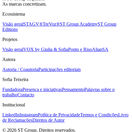
As marcas concretizam.
Ecossistema
Visão geral
STAGV®
TreVoz®
ST Group Academy
ST Group
Editions
Projetos
Visão geral
VOX by Giulia & Sofia
Ponto e Riso
AlianSA
Autora
Autoria / Coautoria
Participações editoriais
Sofia Teixeira
Fundadora
Presença e iniciativas
Pensamento
Palavras sobre o
trabalho
Contacto
Institucional
LinkedIn
Instagram
Política de Privacidade
Termos e Condições
Livro
de Reclamações
Direitos de Autor
©
2026
ST Group. Direitos reservados.